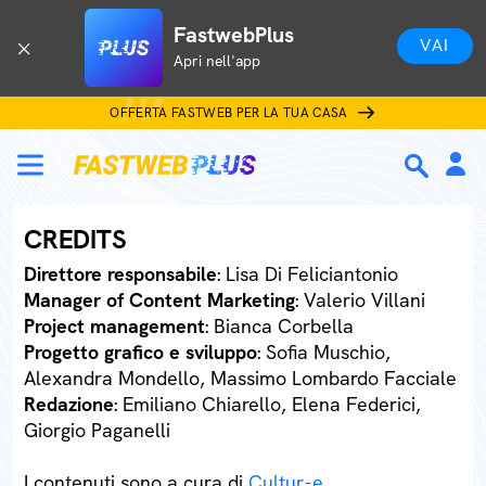
FastwebPlus
VAI
Apri nell'app
OFFERTA FASTWEB PER LA TUA CASA
CREDITS
Direttore responsabile
: Lisa Di Feliciantonio
Manager of Content Marketing
: Valerio Villani
Project management
: Bianca Corbella
Progetto grafico e sviluppo
: Sofia Muschio,
Alexandra Mondello, Massimo Lombardo Facciale
Redazione
: Emiliano Chiarello, Elena Federici,
Giorgio Paganelli
I contenuti sono a cura di
Cultur-e