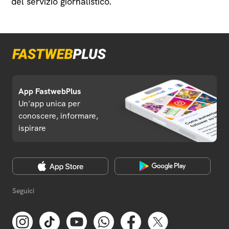
del servizio giornalistico.
App FastwebPlus
Un'app unica per
conoscere, informare,
ispirare
Seguici