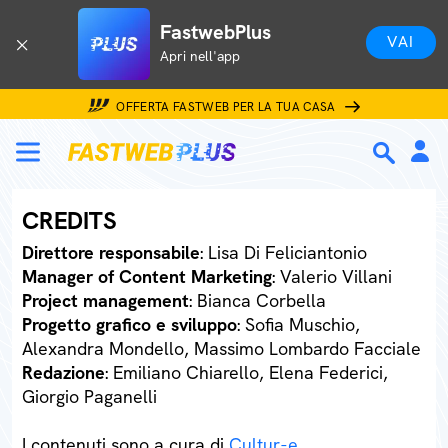
FastwebPlus
VAI
Apri nell'app
OFFERTA FASTWEB PER LA TUA CASA
CREDITS
Direttore responsabile
: Lisa Di Feliciantonio
Manager of Content Marketing
: Valerio Villani
Project management
: Bianca Corbella
Progetto grafico e sviluppo
: Sofia Muschio,
Alexandra Mondello, Massimo Lombardo Facciale
Redazione
: Emiliano Chiarello, Elena Federici,
Giorgio Paganelli
I contenuti sono a cura di
Cultur-e