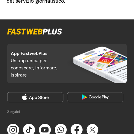
del servizio giornalistico.
App FastwebPlus
Un'app unica per
conoscere, informare,
ispirare
Seguici