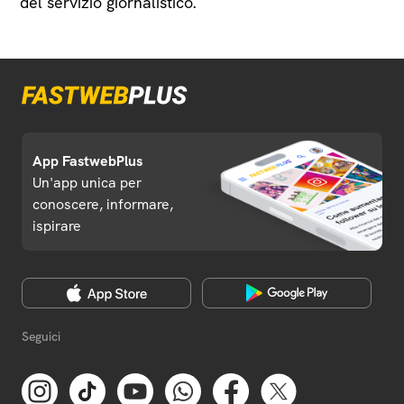
del servizio giornalistico.
App FastwebPlus
Un'app unica per
conoscere, informare,
ispirare
Seguici