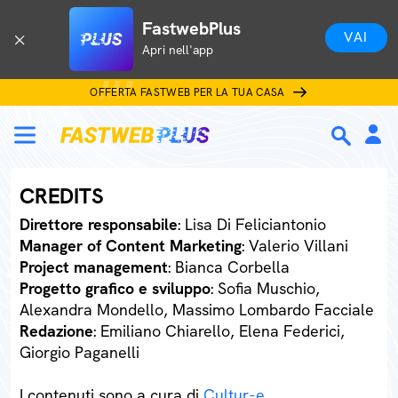
FastwebPlus
VAI
Apri nell'app
OFFERTA FASTWEB PER LA TUA CASA
CREDITS
Direttore responsabile
: Lisa Di Feliciantonio
Manager of Content Marketing
: Valerio Villani
Project management
: Bianca Corbella
Progetto grafico e sviluppo
: Sofia Muschio,
Alexandra Mondello, Massimo Lombardo Facciale
Redazione
: Emiliano Chiarello, Elena Federici,
Giorgio Paganelli
I contenuti sono a cura di
Cultur-e