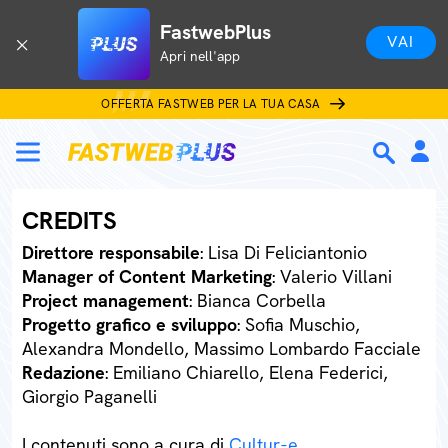
FastwebPlus
VAI
Apri nell'app
OFFERTA FASTWEB PER LA TUA CASA
CREDITS
Direttore responsabile
: Lisa Di Feliciantonio
Manager of Content Marketing
: Valerio Villani
Project management
: Bianca Corbella
Progetto grafico e sviluppo
: Sofia Muschio,
Alexandra Mondello, Massimo Lombardo Facciale
Redazione
: Emiliano Chiarello, Elena Federici,
Giorgio Paganelli
I contenuti sono a cura di
Cultur-e