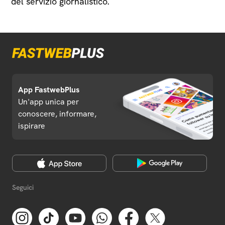
del servizio giornalistico.
App FastwebPlus
Un'app unica per
conoscere, informare,
ispirare
Seguici