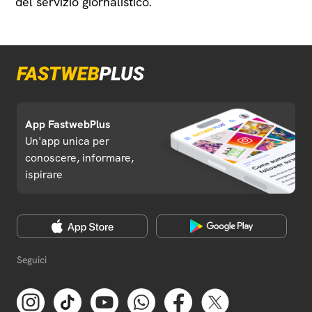
del servizio giornalistico.
App FastwebPlus
Un'app unica per
conoscere, informare,
ispirare
Seguici