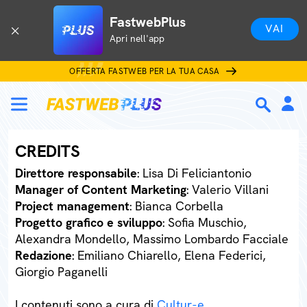
FastwebPlus
VAI
Apri nell'app
OFFERTA FASTWEB PER LA TUA CASA
CREDITS
Direttore responsabile
: Lisa Di Feliciantonio
Manager of Content Marketing
: Valerio Villani
Project management
: Bianca Corbella
Progetto grafico e sviluppo
: Sofia Muschio,
Alexandra Mondello, Massimo Lombardo Facciale
Redazione
: Emiliano Chiarello, Elena Federici,
Giorgio Paganelli
I contenuti sono a cura di
Cultur-e