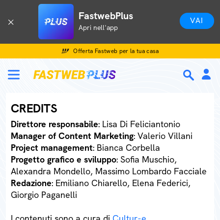
FastwebPlus
VAI
Apri nell'app
Offerta Fastweb per la tua casa
CREDITS
Direttore responsabile
: Lisa Di Feliciantonio
Manager of Content Marketing
: Valerio Villani
Project management
: Bianca Corbella
Progetto grafico e sviluppo
: Sofia Muschio,
Alexandra Mondello, Massimo Lombardo Facciale
Redazione
: Emiliano Chiarello, Elena Federici,
Giorgio Paganelli
I contenuti sono a cura di
Cultur-e