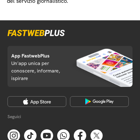
del servizio giornalistico.
App FastwebPlus
Un'app unica per
conoscere, informare,
ispirare
Seguici