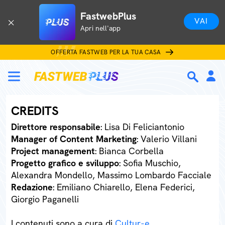
FastwebPlus
VAI
Apri nell'app
OFFERTA FASTWEB PER LA TUA CASA
CREDITS
Direttore responsabile
: Lisa Di Feliciantonio
Manager of Content Marketing
: Valerio Villani
Project management
: Bianca Corbella
Progetto grafico e sviluppo
: Sofia Muschio,
Alexandra Mondello, Massimo Lombardo Facciale
Redazione
: Emiliano Chiarello, Elena Federici,
Giorgio Paganelli
I contenuti sono a cura di
Cultur-e