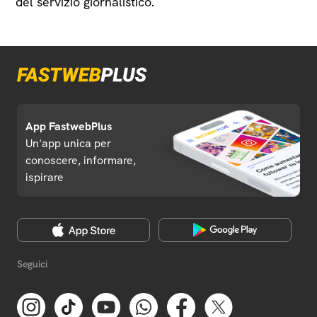
del servizio giornalistico.
App FastwebPlus
Un'app unica per
conoscere, informare,
ispirare
Seguici