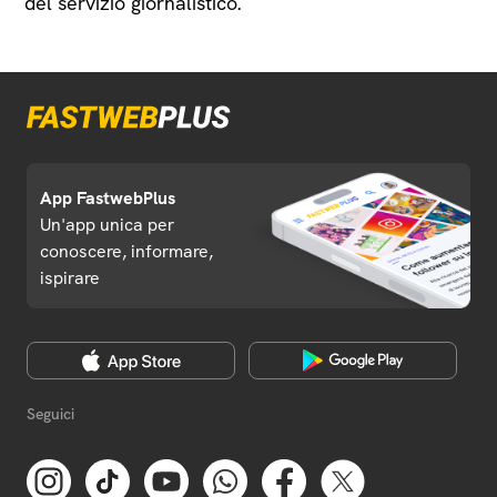
del servizio giornalistico.
App FastwebPlus
Un'app unica per
conoscere, informare,
ispirare
Seguici