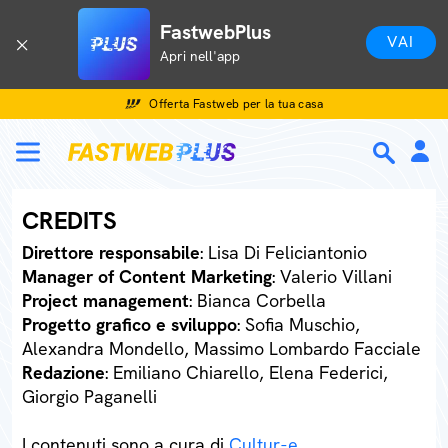
FastwebPlus
VAI
Apri nell'app
Offerta Fastweb per la tua casa
CREDITS
Direttore responsabile
: Lisa Di Feliciantonio
Manager of Content Marketing
: Valerio Villani
Project management
: Bianca Corbella
Progetto grafico e sviluppo
: Sofia Muschio,
Alexandra Mondello, Massimo Lombardo Facciale
Redazione
: Emiliano Chiarello, Elena Federici,
Giorgio Paganelli
I contenuti sono a cura di
Cultur-e