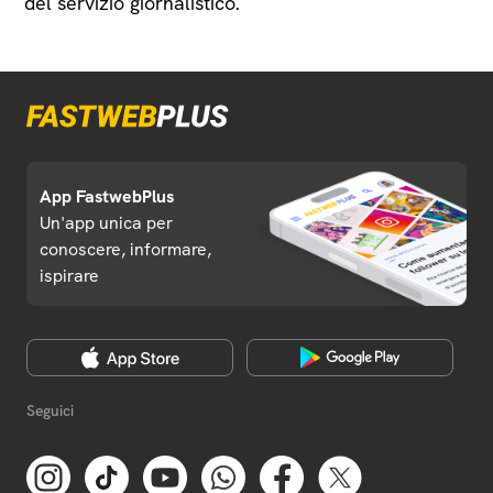
del servizio giornalistico.
App FastwebPlus
Un'app unica per
conoscere, informare,
ispirare
Seguici