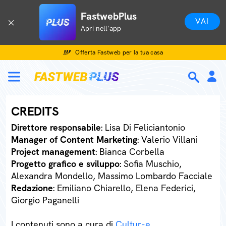
FastwebPlus
VAI
Apri nell'app
Offerta Fastweb per la tua casa
CREDITS
Direttore responsabile
: Lisa Di Feliciantonio
Manager of Content Marketing
: Valerio Villani
Project management
: Bianca Corbella
Progetto grafico e sviluppo
: Sofia Muschio,
Alexandra Mondello, Massimo Lombardo Facciale
Redazione
: Emiliano Chiarello, Elena Federici,
Giorgio Paganelli
I contenuti sono a cura di
Cultur-e