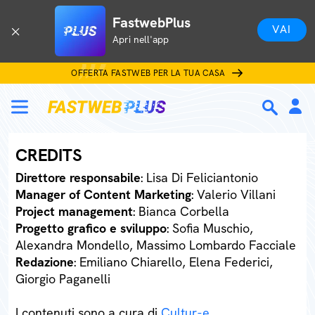
FastwebPlus
VAI
Apri nell'app
OFFERTA FASTWEB PER LA TUA CASA
CREDITS
Direttore responsabile
: Lisa Di Feliciantonio
Manager of Content Marketing
: Valerio Villani
Project management
: Bianca Corbella
Progetto grafico e sviluppo
: Sofia Muschio,
Alexandra Mondello, Massimo Lombardo Facciale
Redazione
: Emiliano Chiarello, Elena Federici,
Giorgio Paganelli
I contenuti sono a cura di
Cultur-e