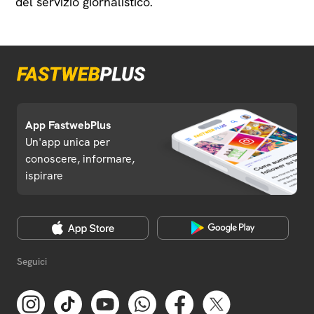
del servizio giornalistico.
App FastwebPlus
Un'app unica per
conoscere, informare,
ispirare
Seguici