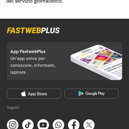
del servizio giornalistico.
App FastwebPlus
Un'app unica per
conoscere, informare,
ispirare
Seguici