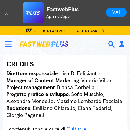
FastwebPlus
VAI
Apri nell'app
OFFERTA FASTWEB PER LA TUA CASA
CREDITS
Direttore responsabile
: Lisa Di Feliciantonio
Manager of Content Marketing
: Valerio Villani
Project management
: Bianca Corbella
Progetto grafico e sviluppo
: Sofia Muschio,
Alexandra Mondello, Massimo Lombardo Facciale
Redazione
: Emiliano Chiarello, Elena Federici,
Giorgio Paganelli
I contenuti sono a cura di
Cultur-e