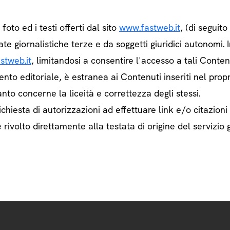
e foto ed i testi offerti dal sito
www.fastweb.it
, (di seguit
ate giornalistiche terze e da soggetti giuridici autonom
stweb.it
, limitandosi a consentire l'accesso a tali Contenu
ento editoriale, è estranea ai Contenuti inseriti nel prop
nto concerne la liceità e correttezza degli stessi.
chiesta di autorizzazioni ad effettuare link e/o citazioni
rivolto direttamente alla testata di origine del servizio g