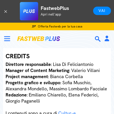
FastwebPlus
VAI
Apri nell'app
Offerta Fastweb per la tua casa
CREDITS
Direttore responsabile
: Lisa Di Feliciantonio
Manager of Content Marketing
: Valerio Villani
Project management
: Bianca Corbella
Progetto grafico e sviluppo
: Sofia Muschio,
Alexandra Mondello, Massimo Lombardo Facciale
Redazione
: Emiliano Chiarello, Elena Federici,
Giorgio Paganelli
I contenuti sono a cura di
Cultur-e