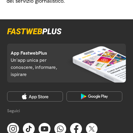
del servizio giornalistico.
App FastwebPlus
Un'app unica per
conoscere, informare,
ispirare
Seguici