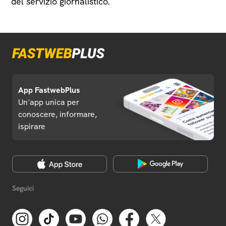
del servizio giornalistico.
App FastwebPlus
Un'app unica per
conoscere, informare,
ispirare
Seguici