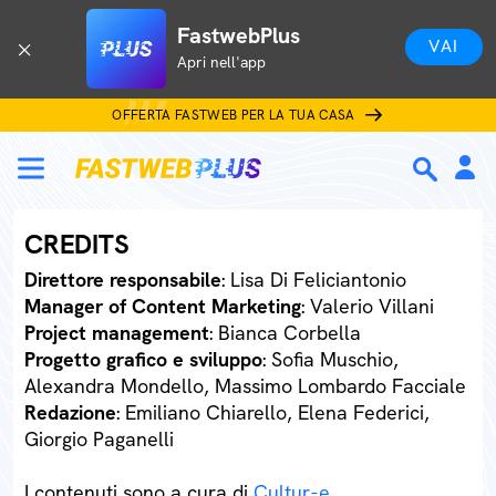
FastwebPlus
VAI
Apri nell'app
OFFERTA FASTWEB PER LA TUA CASA
CREDITS
Direttore responsabile
: Lisa Di Feliciantonio
Manager of Content Marketing
: Valerio Villani
Project management
: Bianca Corbella
Progetto grafico e sviluppo
: Sofia Muschio,
Alexandra Mondello, Massimo Lombardo Facciale
Redazione
: Emiliano Chiarello, Elena Federici,
Giorgio Paganelli
I contenuti sono a cura di
Cultur-e