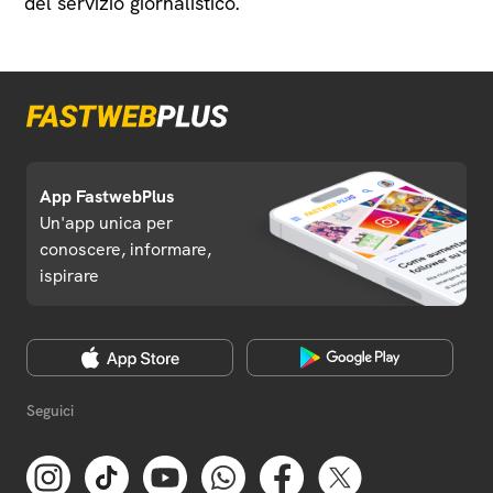
del servizio giornalistico.
App FastwebPlus
Un'app unica per
conoscere, informare,
ispirare
Seguici