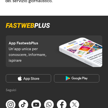
del servizio giornalistico.
App FastwebPlus
Un'app unica per
conoscere, informare,
ispirare
Seguici