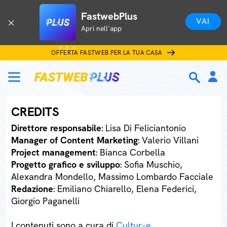
FastwebPlus
VAI
Apri nell'app
OFFERTA FASTWEB PER LA TUA CASA
CREDITS
Direttore responsabile
: Lisa Di Feliciantonio
Manager of Content Marketing
: Valerio Villani
Project management
: Bianca Corbella
Progetto grafico e sviluppo
: Sofia Muschio,
Alexandra Mondello, Massimo Lombardo Facciale
Redazione
: Emiliano Chiarello, Elena Federici,
Giorgio Paganelli
I contenuti sono a cura di
Cultur-e