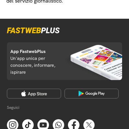
del servizio giornalistico.
App FastwebPlus
Un'app unica per
conoscere, informare,
ispirare
Seguici