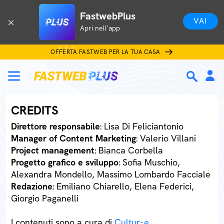
FastwebPlus
VAI
Apri nell'app
OFFERTA FASTWEB PER LA TUA CASA
CREDITS
Direttore responsabile
: Lisa Di Feliciantonio
Manager of Content Marketing
: Valerio Villani
Project management
: Bianca Corbella
Progetto grafico e sviluppo
: Sofia Muschio,
Alexandra Mondello, Massimo Lombardo Facciale
Redazione
: Emiliano Chiarello, Elena Federici,
Giorgio Paganelli
I contenuti sono a cura di
Cultur-e