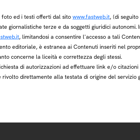
e foto ed i testi offerti dal sito
www.fastweb.it
, (di seguit
ate giornalistiche terze e da soggetti giuridici autonom
stweb.it
, limitandosi a consentire l'accesso a tali Contenu
ento editoriale, è estranea ai Contenuti inseriti nel prop
nto concerne la liceità e correttezza degli stessi.
chiesta di autorizzazioni ad effettuare link e/o citazioni
rivolto direttamente alla testata di origine del servizio g