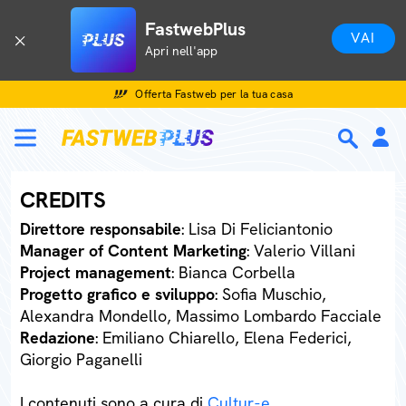
FastwebPlus
VAI
Apri nell'app
Offerta Fastweb per la tua casa
CREDITS
Direttore responsabile
: Lisa Di Feliciantonio
Manager of Content Marketing
: Valerio Villani
Project management
: Bianca Corbella
Progetto grafico e sviluppo
: Sofia Muschio,
Alexandra Mondello, Massimo Lombardo Facciale
Redazione
: Emiliano Chiarello, Elena Federici,
Giorgio Paganelli
I contenuti sono a cura di
Cultur-e