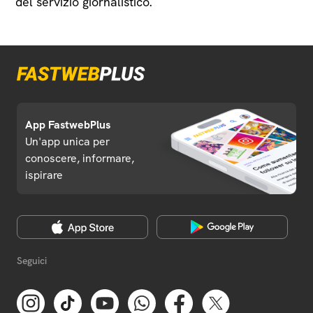
del servizio giornalistico.
App FastwebPlus
Un'app unica per
conoscere, informare,
ispirare
Seguici