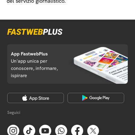
del servizio giornalistico.
App FastwebPlus
Un'app unica per
conoscere, informare,
ispirare
Seguici