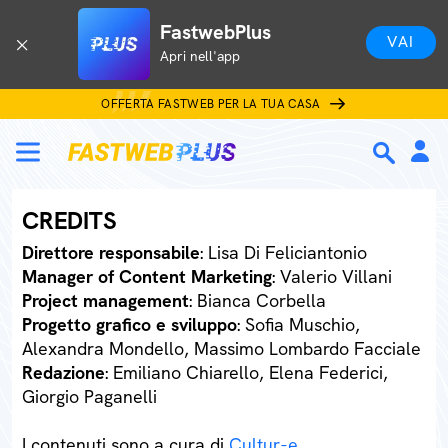
FastwebPlus
VAI
Apri nell'app
OFFERTA FASTWEB PER LA TUA CASA
CREDITS
Direttore responsabile
: Lisa Di Feliciantonio
Manager of Content Marketing
: Valerio Villani
Project management
: Bianca Corbella
Progetto grafico e sviluppo
: Sofia Muschio,
Alexandra Mondello, Massimo Lombardo Facciale
Redazione
: Emiliano Chiarello, Elena Federici,
Giorgio Paganelli
I contenuti sono a cura di
Cultur-e