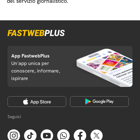
del servizio giornalistico.
App FastwebPlus
Un'app unica per
conoscere, informare,
ispirare
Seguici