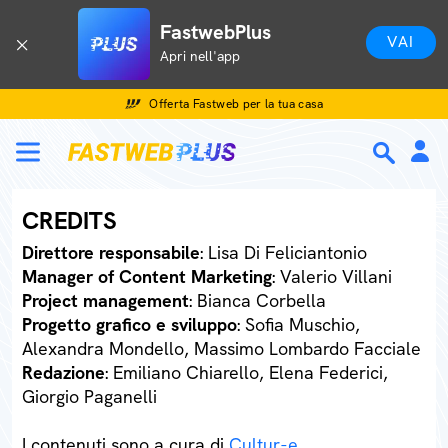
FastwebPlus
VAI
Apri nell'app
Offerta Fastweb per la tua casa
CREDITS
Direttore responsabile
: Lisa Di Feliciantonio
Manager of Content Marketing
: Valerio Villani
Project management
: Bianca Corbella
Progetto grafico e sviluppo
: Sofia Muschio,
Alexandra Mondello, Massimo Lombardo Facciale
Redazione
: Emiliano Chiarello, Elena Federici,
Giorgio Paganelli
I contenuti sono a cura di
Cultur-e