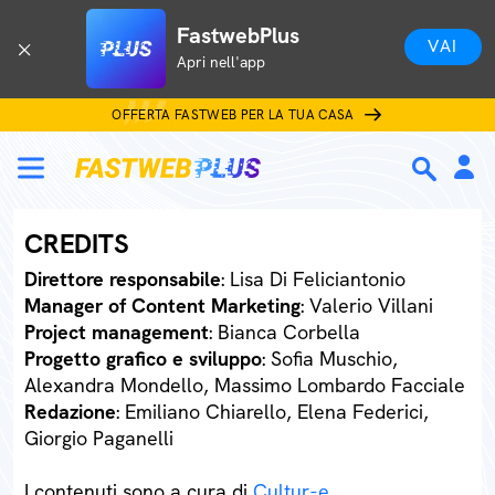
FastwebPlus
VAI
Apri nell'app
OFFERTA FASTWEB PER LA TUA CASA
CREDITS
Direttore responsabile
: Lisa Di Feliciantonio
Manager of Content Marketing
: Valerio Villani
Project management
: Bianca Corbella
Progetto grafico e sviluppo
: Sofia Muschio,
Alexandra Mondello, Massimo Lombardo Facciale
Redazione
: Emiliano Chiarello, Elena Federici,
Giorgio Paganelli
I contenuti sono a cura di
Cultur-e