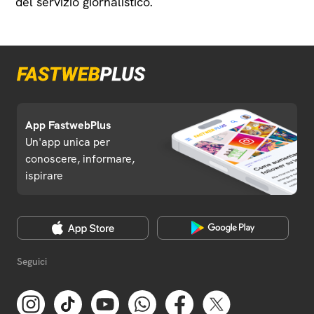
del servizio giornalistico.
App FastwebPlus
Un'app unica per
conoscere, informare,
ispirare
Seguici