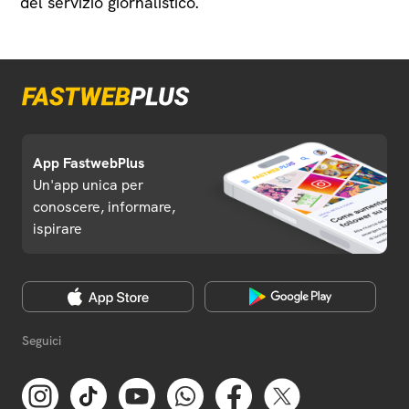
del servizio giornalistico.
App FastwebPlus
Un'app unica per
conoscere, informare,
ispirare
Seguici