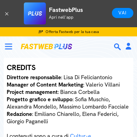
FastwebPlus
VAI
Apri nell'app
Offerta Fastweb per la tua casa
CREDITS
Direttore responsabile
: Lisa Di Feliciantonio
Manager of Content Marketing
: Valerio Villani
Project management
: Bianca Corbella
Progetto grafico e sviluppo
: Sofia Muschio,
Alexandra Mondello, Massimo Lombardo Facciale
Redazione
: Emiliano Chiarello, Elena Federici,
Giorgio Paganelli
I contenuti sono a cura di
Cultur-e