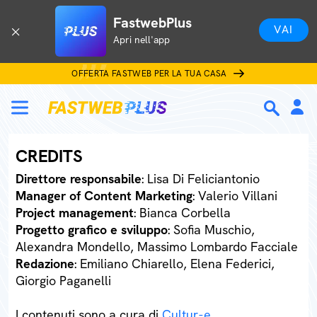
FastwebPlus
VAI
Apri nell'app
OFFERTA FASTWEB PER LA TUA CASA
CREDITS
Direttore responsabile
: Lisa Di Feliciantonio
Manager of Content Marketing
: Valerio Villani
Project management
: Bianca Corbella
Progetto grafico e sviluppo
: Sofia Muschio,
Alexandra Mondello, Massimo Lombardo Facciale
Redazione
: Emiliano Chiarello, Elena Federici,
Giorgio Paganelli
I contenuti sono a cura di
Cultur-e