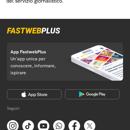
del servizio giornalistico.
App FastwebPlus
Un'app unica per
conoscere, informare,
ispirare
Seguici