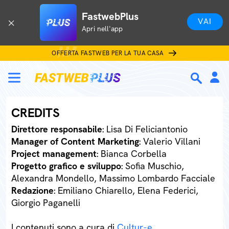
FastwebPlus
VAI
Apri nell'app
OFFERTA FASTWEB PER LA TUA CASA
CREDITS
Direttore responsabile
: Lisa Di Feliciantonio
Manager of Content Marketing
: Valerio Villani
Project management
: Bianca Corbella
Progetto grafico e sviluppo
: Sofia Muschio,
Alexandra Mondello, Massimo Lombardo Facciale
Redazione
: Emiliano Chiarello, Elena Federici,
Giorgio Paganelli
I contenuti sono a cura di
Cultur-e