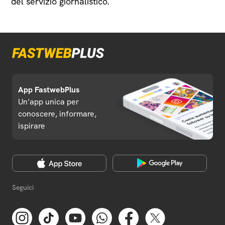
del servizio giornalistico.
App FastwebPlus
Un'app unica per
conoscere, informare,
ispirare
Seguici