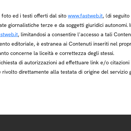
e foto ed i testi offerti dal sito
www.fastweb.it
, (di seguit
ate giornalistiche terze e da soggetti giuridici autonom
stweb.it
, limitandosi a consentire l'accesso a tali Contenu
ento editoriale, è estranea ai Contenuti inseriti nel prop
nto concerne la liceità e correttezza degli stessi.
chiesta di autorizzazioni ad effettuare link e/o citazioni
rivolto direttamente alla testata di origine del servizio g