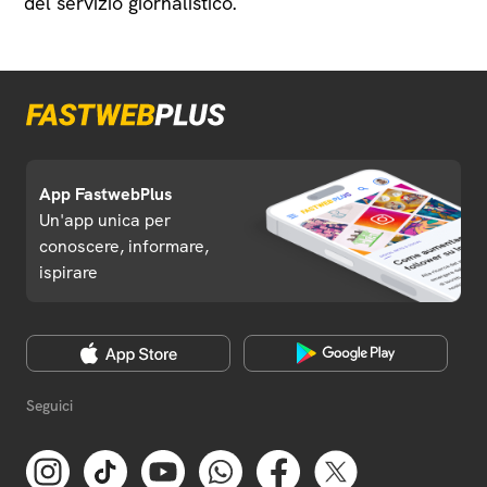
del servizio giornalistico.
App FastwebPlus
Un'app unica per
conoscere, informare,
ispirare
Seguici