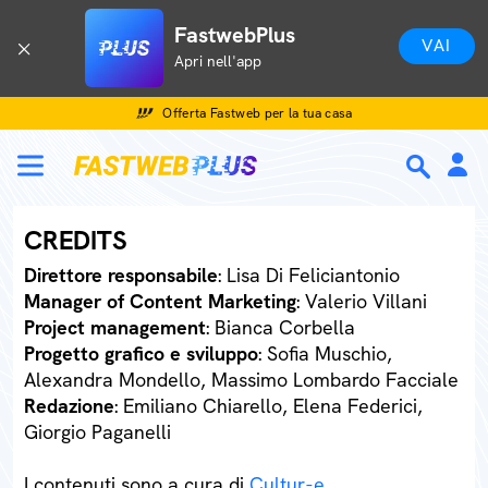
FastwebPlus
VAI
Apri nell'app
Offerta Fastweb per la tua casa
CREDITS
Direttore responsabile
: Lisa Di Feliciantonio
Manager of Content Marketing
: Valerio Villani
Project management
: Bianca Corbella
Progetto grafico e sviluppo
: Sofia Muschio,
Alexandra Mondello, Massimo Lombardo Facciale
Redazione
: Emiliano Chiarello, Elena Federici,
Giorgio Paganelli
I contenuti sono a cura di
Cultur-e