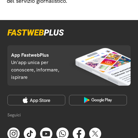
del servizio giornalistico.
App FastwebPlus
Un'app unica per
conoscere, informare,
ispirare
Seguici