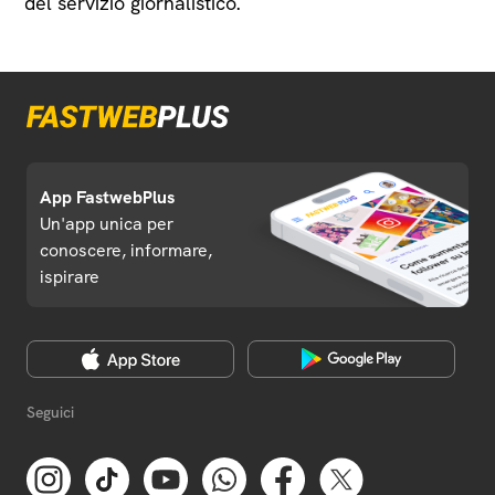
del servizio giornalistico.
App FastwebPlus
Un'app unica per
conoscere, informare,
ispirare
Seguici