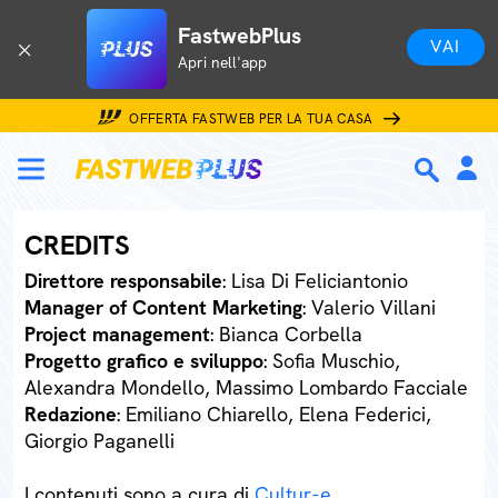
FastwebPlus
VAI
Apri nell'app
OFFERTA FASTWEB PER LA TUA CASA
CREDITS
Direttore responsabile
: Lisa Di Feliciantonio
Manager of Content Marketing
: Valerio Villani
Project management
: Bianca Corbella
Progetto grafico e sviluppo
: Sofia Muschio,
Alexandra Mondello, Massimo Lombardo Facciale
Redazione
: Emiliano Chiarello, Elena Federici,
Giorgio Paganelli
I contenuti sono a cura di
Cultur-e