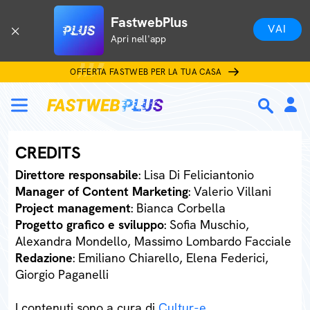
FastwebPlus
VAI
Apri nell'app
OFFERTA FASTWEB PER LA TUA CASA
CREDITS
Direttore responsabile
: Lisa Di Feliciantonio
Manager of Content Marketing
: Valerio Villani
Project management
: Bianca Corbella
Progetto grafico e sviluppo
: Sofia Muschio,
Alexandra Mondello, Massimo Lombardo Facciale
Redazione
: Emiliano Chiarello, Elena Federici,
Giorgio Paganelli
I contenuti sono a cura di
Cultur-e