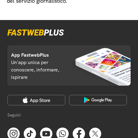
del servizio giornalistico.
App FastwebPlus
Un'app unica per
conoscere, informare,
ispirare
Seguici