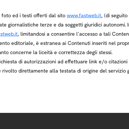
e foto ed i testi offerti dal sito
www.fastweb.it
, (di seguit
ate giornalistiche terze e da soggetti giuridici autonom
stweb.it
, limitandosi a consentire l'accesso a tali Contenu
ento editoriale, è estranea ai Contenuti inseriti nel prop
nto concerne la liceità e correttezza degli stessi.
chiesta di autorizzazioni ad effettuare link e/o citazioni
rivolto direttamente alla testata di origine del servizio g