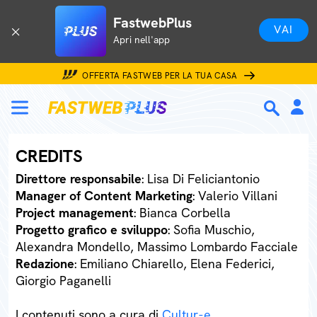
FastwebPlus
VAI
Apri nell'app
OFFERTA FASTWEB PER LA TUA CASA
CREDITS
Direttore responsabile
: Lisa Di Feliciantonio
Manager of Content Marketing
: Valerio Villani
Project management
: Bianca Corbella
Progetto grafico e sviluppo
: Sofia Muschio,
Alexandra Mondello, Massimo Lombardo Facciale
Redazione
: Emiliano Chiarello, Elena Federici,
Giorgio Paganelli
I contenuti sono a cura di
Cultur-e