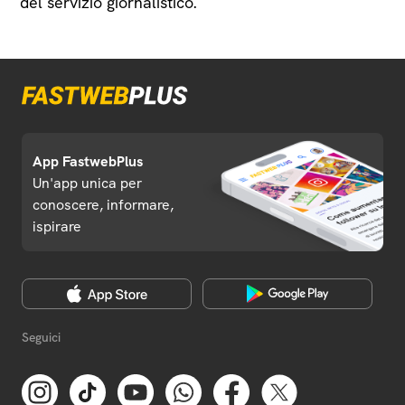
del servizio giornalistico.
App FastwebPlus
Un'app unica per
conoscere, informare,
ispirare
Seguici