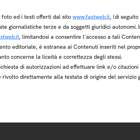
e foto ed i testi offerti dal sito
www.fastweb.it
, (di seguit
ate giornalistiche terze e da soggetti giuridici autonom
stweb.it
, limitandosi a consentire l'accesso a tali Contenu
ento editoriale, è estranea ai Contenuti inseriti nel prop
nto concerne la liceità e correttezza degli stessi.
chiesta di autorizzazioni ad effettuare link e/o citazioni
rivolto direttamente alla testata di origine del servizio g