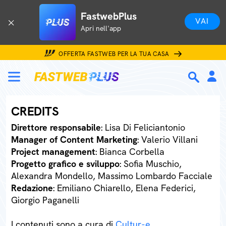
FastwebPlus
VAI
Apri nell'app
OFFERTA FASTWEB PER LA TUA CASA
CREDITS
Direttore responsabile
: Lisa Di Feliciantonio
Manager of Content Marketing
: Valerio Villani
Project management
: Bianca Corbella
Progetto grafico e sviluppo
: Sofia Muschio,
Alexandra Mondello, Massimo Lombardo Facciale
Redazione
: Emiliano Chiarello, Elena Federici,
Giorgio Paganelli
I contenuti sono a cura di
Cultur-e