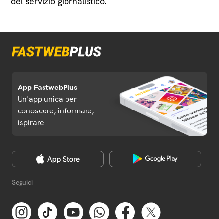
del servizio giornalistico.
App FastwebPlus
Un'app unica per
conoscere, informare,
ispirare
Seguici