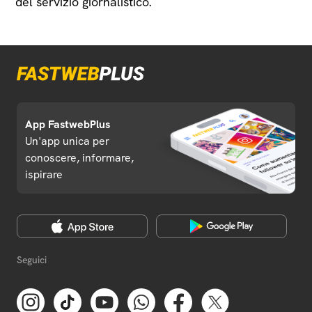
del servizio giornalistico.
App FastwebPlus
Un'app unica per
conoscere, informare,
ispirare
Seguici