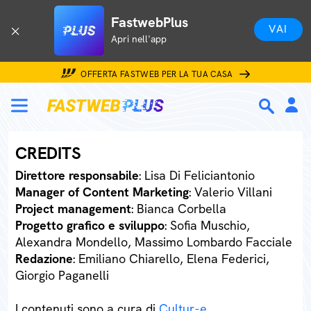
FastwebPlus
VAI
Apri nell'app
OFFERTA FASTWEB PER LA TUA CASA
CREDITS
Direttore responsabile
: Lisa Di Feliciantonio
Manager of Content Marketing
: Valerio Villani
Project management
: Bianca Corbella
Progetto grafico e sviluppo
: Sofia Muschio,
Alexandra Mondello, Massimo Lombardo Facciale
Redazione
: Emiliano Chiarello, Elena Federici,
Giorgio Paganelli
I contenuti sono a cura di
Cultur-e