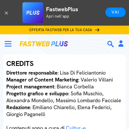
FastwebPlus
VAI
Apri nell'app
OFFERTA FASTWEB PER LA TUA CASA
CREDITS
Direttore responsabile
: Lisa Di Feliciantonio
Manager of Content Marketing
: Valerio Villani
Project management
: Bianca Corbella
Progetto grafico e sviluppo
: Sofia Muschio,
Alexandra Mondello, Massimo Lombardo Facciale
Redazione
: Emiliano Chiarello, Elena Federici,
Giorgio Paganelli
I contenuti sono a cura di
Cultur-e