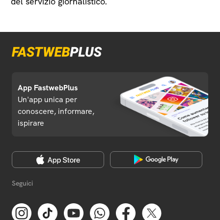
del servizio giornalistico.
App FastwebPlus
Un'app unica per
conoscere, informare,
ispirare
Seguici