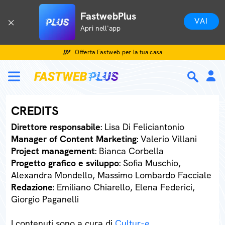
FastwebPlus
VAI
Apri nell'app
Offerta Fastweb per la tua casa
CREDITS
Direttore responsabile
: Lisa Di Feliciantonio
Manager of Content Marketing
: Valerio Villani
Project management
: Bianca Corbella
Progetto grafico e sviluppo
: Sofia Muschio,
Alexandra Mondello, Massimo Lombardo Facciale
Redazione
: Emiliano Chiarello, Elena Federici,
Giorgio Paganelli
I contenuti sono a cura di
Cultur-e