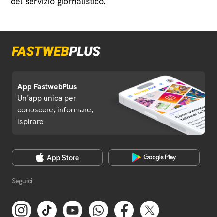
del servizio giornalistico.
App FastwebPlus
Un'app unica per
conoscere, informare,
ispirare
Seguici