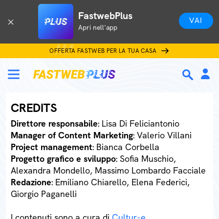
FastwebPlus
VAI
Apri nell'app
OFFERTA FASTWEB PER LA TUA CASA
CREDITS
Direttore responsabile
: Lisa Di Feliciantonio
Manager of Content Marketing
: Valerio Villani
Project management
: Bianca Corbella
Progetto grafico e sviluppo
: Sofia Muschio,
Alexandra Mondello, Massimo Lombardo Facciale
Redazione
: Emiliano Chiarello, Elena Federici,
Giorgio Paganelli
I contenuti sono a cura di
Cultur-e