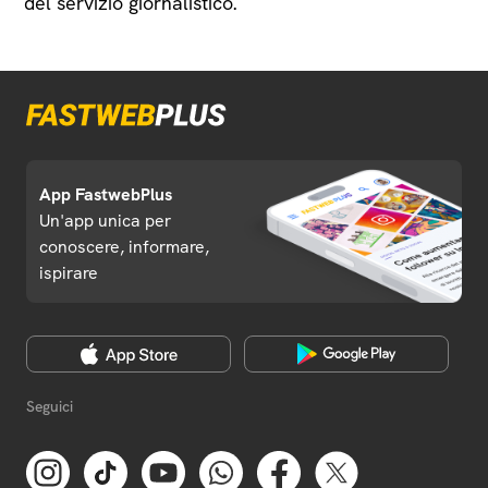
del servizio giornalistico.
App FastwebPlus
Un'app unica per
conoscere, informare,
ispirare
Seguici