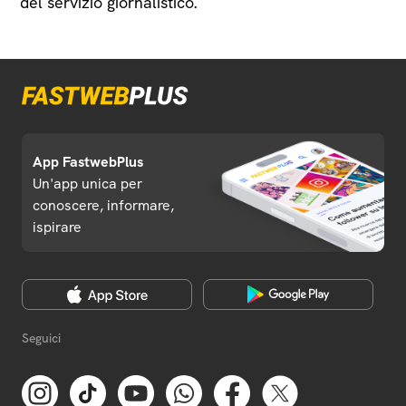
del servizio giornalistico.
App FastwebPlus
Un'app unica per
conoscere, informare,
ispirare
Seguici