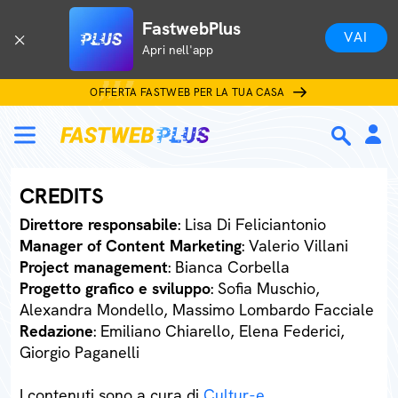
FastwebPlus
VAI
Apri nell'app
OFFERTA FASTWEB PER LA TUA CASA
CREDITS
Direttore responsabile
: Lisa Di Feliciantonio
Manager of Content Marketing
: Valerio Villani
Project management
: Bianca Corbella
Progetto grafico e sviluppo
: Sofia Muschio,
Alexandra Mondello, Massimo Lombardo Facciale
Redazione
: Emiliano Chiarello, Elena Federici,
Giorgio Paganelli
I contenuti sono a cura di
Cultur-e