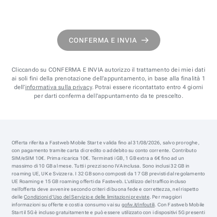
CONFERMA E INVIA
Cliccando su CONFERMA E INVIA autorizzo il trattamento dei miei dati
ai soli fini della prenotazione dell’appuntamento, in base alla finalità 1
dell’
informativa sulla privacy
. Potrai essere ricontattato entro 4 giorni
per darti conferma dell’appuntamento da te prescelto.
Offerta riferita a Fastweb Mobile Start e valida fino al 31/08/2026, salvo proroghe,
con pagamento tramite carta di credito o addebito su conto corrente. Contributo
SIM/eSIM 10€. Prima ricarica 10€. Terminati i GB, 1 GB extra a 6€ fino ad un
massimo di 10 GB al mese. Tutti i prezzi sono IVA inclusa. Sono inclusi 32 GB in
roaming UE, UK e Svizzera. I 32 GB sono composti da 17 GB previsti dal regolamento
UE Roaming e 15 GB roaming offerti da Fastweb. L’utilizzo del traffico incluso
nell’offerta deve avvenire secondo criteri di buona fede e correttezza, nel rispetto
delle
Condizioni d’Uso del Servizio e delle limitazioni previste
. Per maggiori
informazioni su offerte e costi a consumo vai su
gofw.it/infoutili
. Con Fastweb Mobile
Start il 5G è incluso gratuitamente e può essere utilizzato con i dispositivi 5G presenti