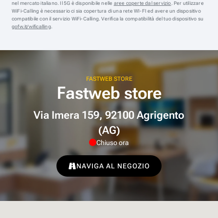
nel mercato italiano. Il 5G è disponibile nelle
aree coperte dal servizio
. Per utilizzare
WiFi-Calling è necessario ci sia copertura di una rete WI-FI ed avere un dispositivo
compatibile con il servizio WiFi-Calling. Verifica la compatibilità del tuo dispositivo su
gofw.it/wificalling
.
FASTWEB STORE
Fastweb store
Via Imera 159, 92100 Agrigento
(AG)
Chiuso ora
NAVIGA AL NEGOZIO