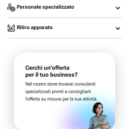
Personale specializzato
I nostri consulenti specializzati sono pronti per
consigliarti l’offerta più adatta alle tue esigenze
Ritiro apparato
oppure offrirti assistenza per la tua offerta Fastweb
già attiva.
Nel nostro Fastweb store possiamo riconsegnare il
modem Fastweb.
Cerchi un’offerta
per il tuo business?
Nel nostro store troverai consulenti
specializzati pronti a consigliarti
l’offerta su misura per la tua attività.