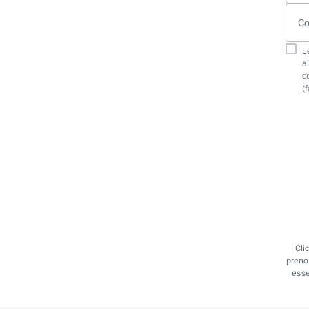
Co
Le
a
c
(
Cli
prenot
esse