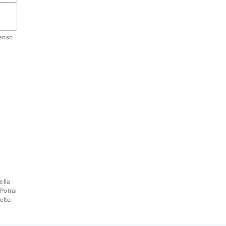
senso
ella
 Potrai
elto.