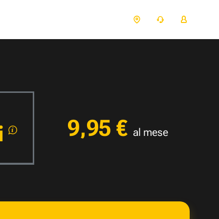
9,95 €
ti
al mese