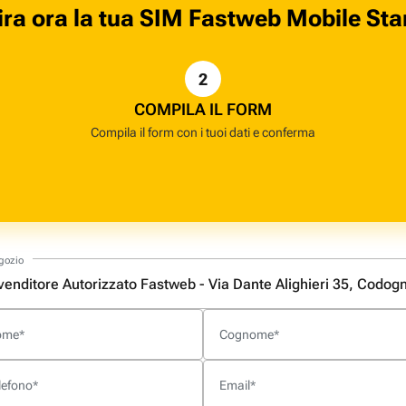
ira ora la tua SIM Fastweb Mobile Sta
2
COMPILA IL FORM
Compila il form con i tuoi dati e conferma
gozio
ome
Cognome
*
*
lefono
Email
*
*