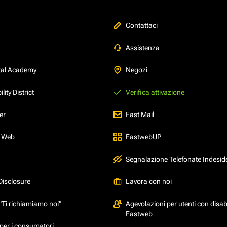
Contattaci
Assistenza
tal Academy
Negozi
ity District
Verifica attivazione
er
Fast Mail
l Web
FastwebUP
Segnalazione Telefonate Indesid
Disclosure
Lavora con noi
"Ti richiamiamo noi"
Agevolazioni per utenti con disabi
Fastweb
per i consumatori