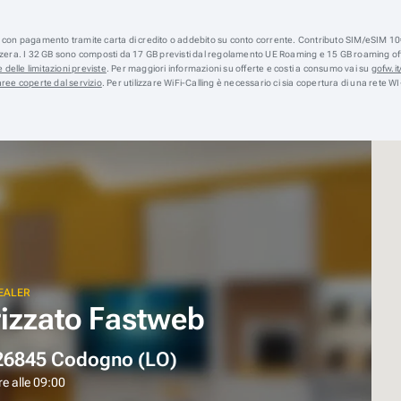
e, con pagamento tramite carta di credito o addebito su conto corrente. Contributo SIM/eSIM 10€
izzera. I 32 GB sono composti da 17 GB previsti dal regolamento UE Roaming e 15 GB roaming offer
 delle limitazioni previste
. Per maggiori informazioni su offerte e costi a consumo vai su
gofw.it/
aree coperte dal servizio
. Per utilizzare WiFi-Calling è necessario ci sia copertura di una rete WI
EALER
rizzato Fastweb
, 26845 Codogno (LO)
e alle 09:00