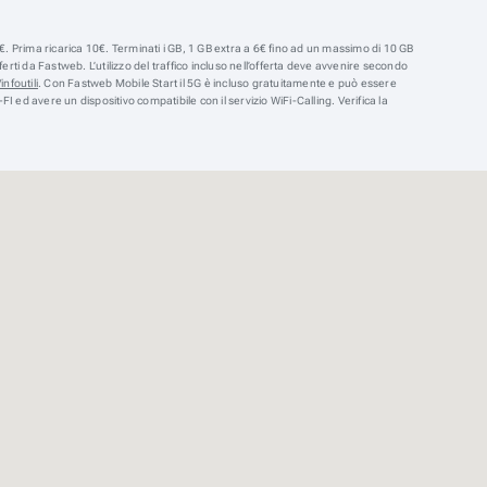
. Prima ricarica 10€. Terminati i GB, 1 GB extra a 6€ fino ad un massimo di 10 GB
ti da Fastweb. L’utilizzo del traffico incluso nell’offerta deve avvenire secondo
infoutili
. Con Fastweb Mobile Start il 5G è incluso gratuitamente e può essere
-FI ed avere un dispositivo compatibile con il servizio WiFi-Calling. Verifica la