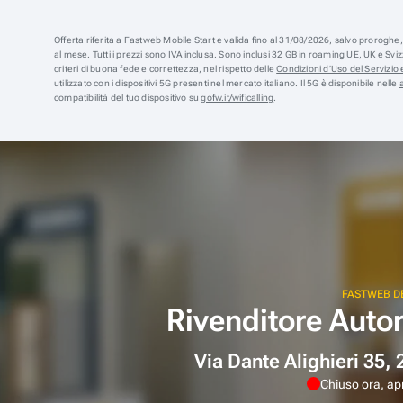
Offerta riferita a Fastweb Mobile Start e valida fino al 31/08/2026, salvo prorogh
al mese. Tutti i prezzi sono IVA inclusa. Sono inclusi 32 GB in roaming UE, UK e Sv
criteri di buona fede e correttezza, nel rispetto delle
Condizioni d’Uso del Servizio e
utilizzato con i dispositivi 5G presenti nel mercato italiano. Il 5G è disponibile nelle
compatibilità del tuo dispositivo su
gofw.it/wificalling
.
FASTWEB D
Rivenditore Auto
Via Dante Alighieri 35
Chiuso ora, apr