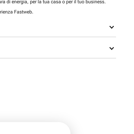
tura di energia, per la tua casa o per il tuo business.
perienza Fastweb.
sigliarti l’offerta più adatta alle tue esigenze oppure
iva.
 il modem Fastweb.