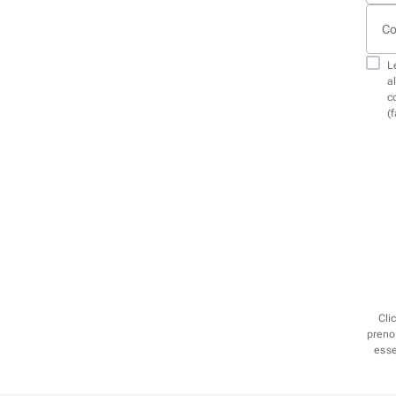
Co
Le
a
c
(
Cli
prenot
esse