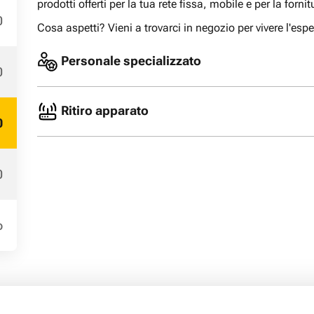
prodotti offerti per la tua rete fissa, mobile e per la forni
0
Cosa aspetti? Vieni a trovarci in negozio per vivere l'es
Personale specializzato
0
I nostri consulenti specializzati sono pronti per con
offrirti assistenza per la tua offerta Fastweb già att
Ritiro apparato
0
Nel nostro Fastweb store possiamo riconsegnare
0
o