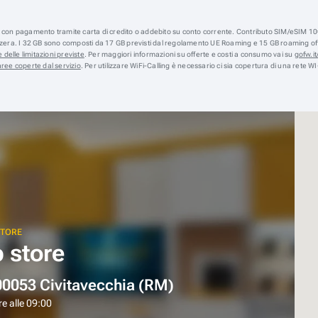
e, con pagamento tramite carta di credito o addebito su conto corrente. Contributo SIM/eSIM 10€
izzera. I 32 GB sono composti da 17 GB previsti dal regolamento UE Roaming e 15 GB roaming offer
 delle limitazioni previste
. Per maggiori informazioni su offerte e costi a consumo vai su
gofw.it/
aree coperte dal servizio
. Per utilizzare WiFi-Calling è necessario ci sia copertura di una rete WI
STORE
 store
00053 Civitavecchia (RM)
e alle 09:00