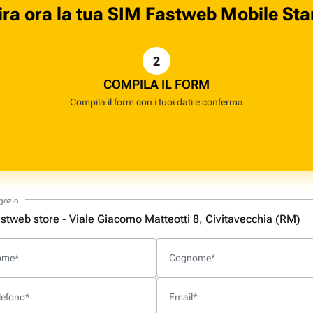
ira ora la tua SIM Fastweb Mobile Sta
2
COMPILA IL FORM
Compila il form con i tuoi dati e conferma
gozio
ome
Cognome
*
*
lefono
Email
*
*