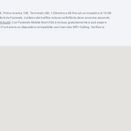
. Prima ricarica 10€. Terminati i GB, 1 GB extra a 6€ fino ad un massimo di 10 GB
ti da Fastweb. L’utilizzo del traffico incluso nell’offerta deve avvenire secondo
infoutili
. Con Fastweb Mobile Start il 5G è incluso gratuitamente e può essere
-FI ed avere un dispositivo compatibile con il servizio WiFi-Calling. Verifica la