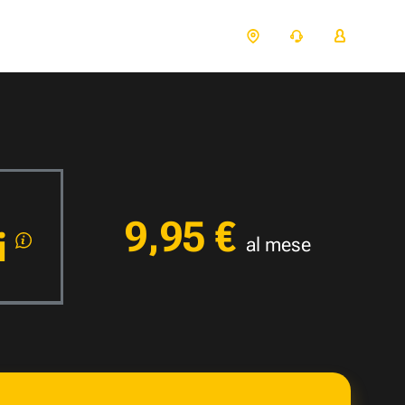
9,95 €
ti
al mese