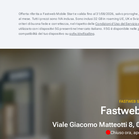
Offerta riferita a Fastweb Mobile Start e valida fino al 31/08/2026, salvo prorogh
al mese. Tutti i prezzi sono IVA inclusa. Sono inclusi 32 GB in roaming UE, UK e Sv
criteri di buona fede e correttezza, nel rispetto delle
Condizioni d’Uso del Servizio e
utilizzato con i dispositivi 5G presenti nel mercato italiano. Il 5G è disponibile nelle
compatibilità del tuo dispositivo su
gofw.it/wificalling
.
FASTWEB 
Fastweb
Viale Giacomo Matteotti 8, 
Chiuso ora, apr