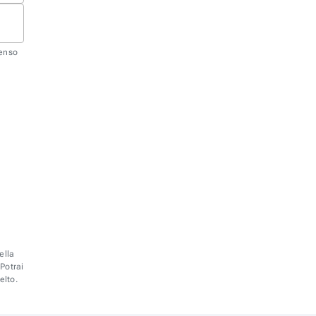
senso
ella
 Potrai
elto.