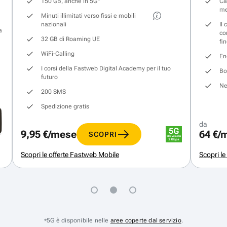
150 GB, anche in 5G
*
Ca
me
Minuti illimitati verso fissi e mobili
nazionali
Il
a
co
32 GB di Roaming UE
fi
WiFi-Calling
En
I corsi della Fastweb Digital Academy per il tuo
Bo
futuro
Ne
200 SMS
Spedizione gratis
da
9,95 €/mese
64 €/
SCOPRI
Scopri le offerte Fastweb Mobile
Scopri le
5G è disponibile nelle
aree coperte dal servizio
.
*