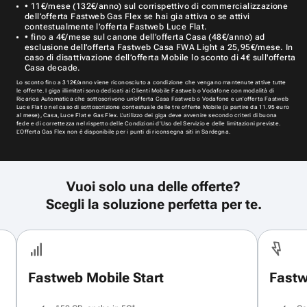
• 11€/mese (132€/anno) sul corrispettivo di commercializzazione
dell’offerta Fastweb Gas Flex se hai gia attiva o se attivi
contestualmente l’offerta Fastweb Luce Flat.
• fino a 4€/mese sul canone dell’offerta Casa (48€/anno) ad
esclusione dell’offerta Fastweb Casa FWA Light a 25,95€/mese. In
caso di disattivazione dell’offerta Mobile lo sconto di 4€ sull'offerta
Casa decade.
Lo sconto fino a 312€/anno viene riconosciuto a condizione che vengano mantenute attive tutte
le offerte. I giga illimitati sono dedicati ai Clienti Mobile Fastweb o Vodafone con modalità di
Ricarica Automatica che sottoscrivono un’offerta Casa Fastweb o Vodafone e un’offerta Fastweb
Luce Flat o nel caso di sottoscrizione contestuale delle tre offerte Mobile (a partire da 11.95 euro
al mese), Casa, Luce Flat e Gas Flex. L’utilizzo dei giga deve avvenire secondo criteri di buona
fede e di correttezza nel rispetto delle Condizioni d’Uso del Servizio e delle limitazioni previste.
L’Offerta Gas Flex non è disponibile per i punti di riconsegna siti in Sardegna.
Vuoi solo una delle offerte?
Scegli la soluzione perfetta per te.
Fastweb Mobile Start
Fastw