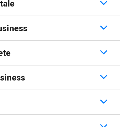
tale
usiness
ete
usiness