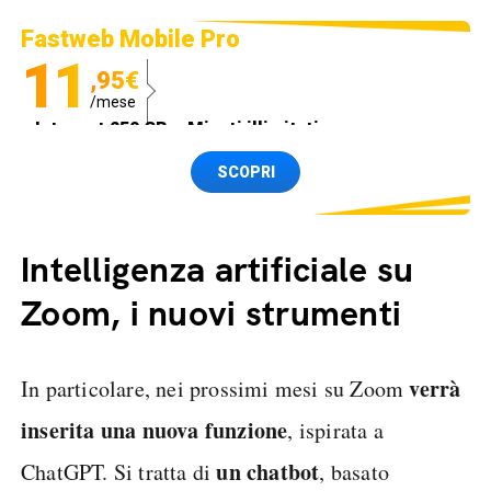
Fastweb Mobile Pro
11
,95€
/mese
Internet 250 GB e Minuti illimitati
Spedizione SIM GRATIS
SCOPRI
Intelligenza artificiale su
Zoom, i nuovi strumenti
verrà
In particolare, nei prossimi mesi su Zoom
inserita una nuova funzione
, ispirata a
un chatbot
ChatGPT. Si tratta di
, basato