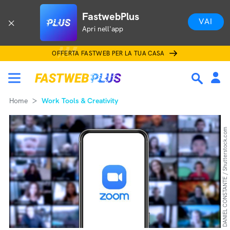
FastwebPlus
VAI
Apri nell'app
OFFERTA FASTWEB PER LA TUA CASA
Home
Work Tools & Creativity
DANIEL CONSTANTE / Shutterstock.com