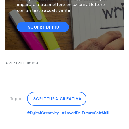
imparare a trasmettere emozioni al lettore
con un testo accattivante
SCOPRI DI PIÙ
A cura di Cultur-e
Topic:
SCRITTURA CREATIVA
#DigitalCreativity
#LavoriDelFuturoSoftSkill