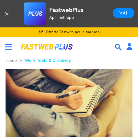
FastwebPlus
VAI
Apri nell'app
Offerta Fastweb per la tua casa
Home
Work Tools & Creativity