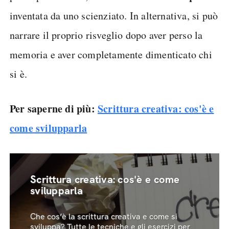
inventata da uno scienziato. In alternativa, si può
narrare il proprio risveglio dopo aver perso la
memoria e aver completamente dimenticato chi
si è.
Per saperne di più:
Scrittura creativa: cos'è e
come svilupparla
Scrittura creativa: cos'è e come
svilupparla
Che cos’è la scrittura creativa e come si
sviluppa? Tutte le tecniche e gli esercizi per