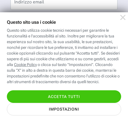
Indirizzo email
App FastwebPlus
Un'app unica per
conoscere, informare,
ispirare