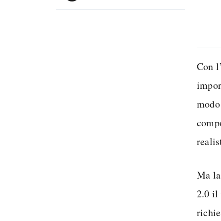
Con l
impor
modo e
compo
realis
Ma la
2.0 i
richie