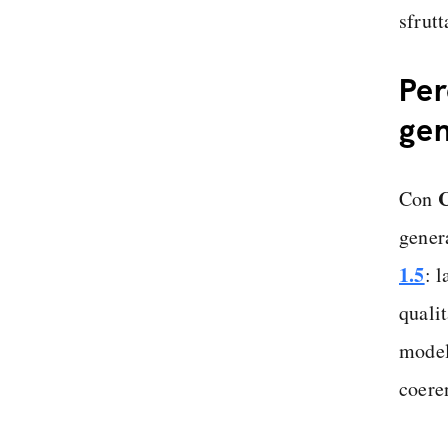
sfrut
Per
gen
Con
gener
1.5
: 
qualit
model
coere