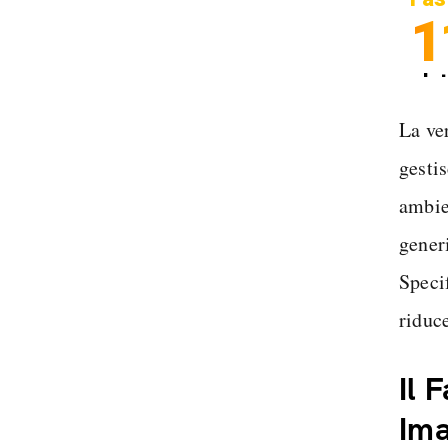
1
In
Sp
La ve
gesti
ambien
gener
Speci
riduce
Il 
Ima