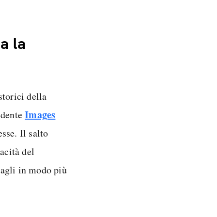
a la
torici della
Images
cedente
sse. Il salto
acità del
tagli in modo più