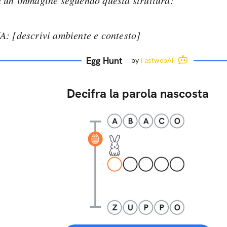
 un’immagine seguendo questa struttura:
: [descrivi ambiente e contesto]
Egg Hunt
by
FastwebAI
Decifra la parola nascosta