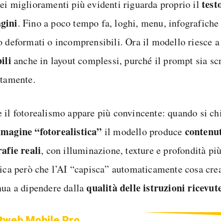
test
ei miglioramenti più evidenti riguarda proprio il
gini
. Fino a poco tempo fa, loghi, menu, infografiche 
o deformati o incomprensibili. Ora il modello riesce 
bili
anche in layout complessi, purché il prompt sia scr
ttamente.
 il fotorealismo appare più convincente: quando si ch
magine “fotorealistica”
contenuti
il modello produce
rafie reali
, con illuminazione, texture e profondità pi
fica però che l’AI “capisca” automaticamente cosa crea
qualità delle istruzioni ricevut
nua a dipendere dalla
tweb Mobile Pro