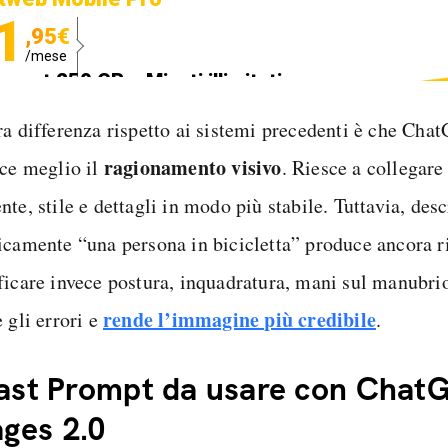
1
,95€
/mese
ternet 250 GB e Minuti illimitati
edizione SIM GRATIS
ra differenza rispetto ai sistemi precedenti è che Ch
ragionamento visivo
sce meglio il
. Riesce a collegare
te, stile e dettagli in modo più stabile. Tuttavia, desc
icamente “una persona in bicicletta” produce ancora ris
ficare invece postura, inquadratura, mani sul manubrio
rende l’immagine più credibile
 gli errori e
.
Fast Prompt da usare con Chat
ges 2.0