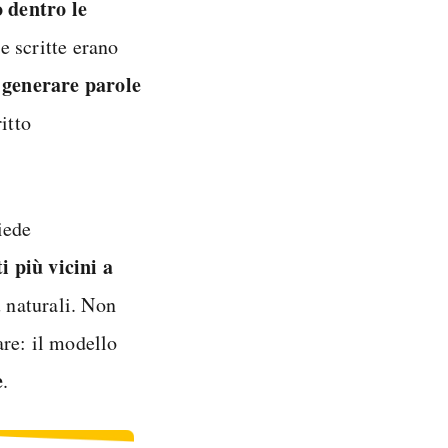
o dentro le
e scritte erano
generare parole
a
itto
iede
 più vicini a
ù naturali. Non
re: il modello
e
.