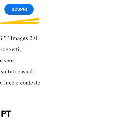
SCOPRI
atGPT Images 2.0
 soggetti,
rivere
ultati casuali.
, luce e contesto
GPT