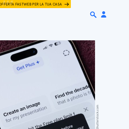
OFFERTA FASTWEB PER LA TUA CASA
PixieMe / Shutterstock.com