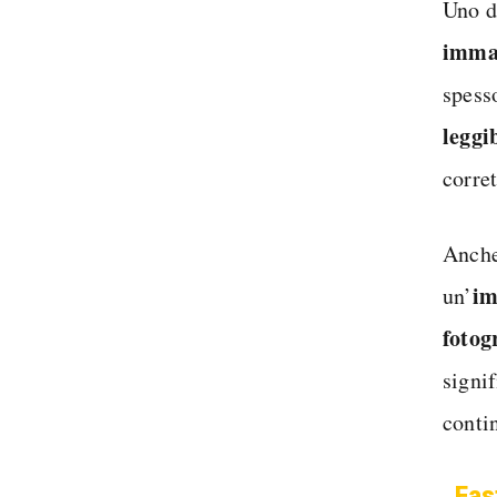
Uno d
imma
spess
leggi
corre
Anche
im
un’
fotog
signi
conti
Fas