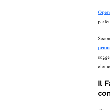
OpenA
perfe
Secon
prom
sogget
eleme
Il 
con