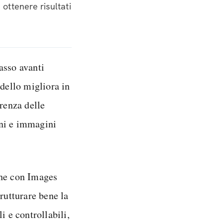
 ottenere risultati
asso avanti
dello migliora in
erenza delle
oni e immagini
che con Images
trutturare bene la
i e controllabili,