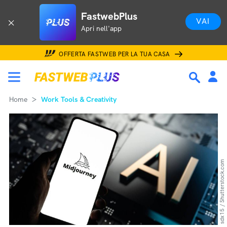
FastwebPlus
VAI
Apri nell'app
OFFERTA FASTWEB PER LA TUA CASA
Home
Work Tools & Creativity
sdx15 / Shutterstock.com