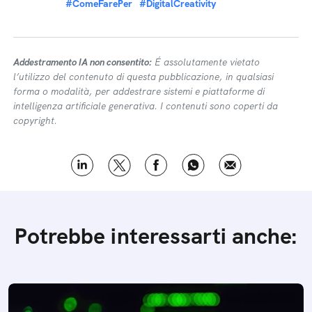
#ComeFarePer
#DigitalCreativity
Addestramento IA non consentito:
É assolutamente vietato
l’utilizzo del contenuto di questa pubblicazione, in qualsiasi
forma o modalità, per addestrare sistemi e piattaforme di
intelligenza artificiale generativa. I contenuti sono coperti da
copyright.
Potrebbe interessarti anche: