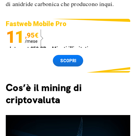
di anidride carbonica che producono inqui.
Fastweb Mobile Pro
11
,95€
/mese
Internet 250 GB e Minuti illimitati
Spedizione SIM GRATIS
SCOPRI
Cos’è il mining di
criptovaluta