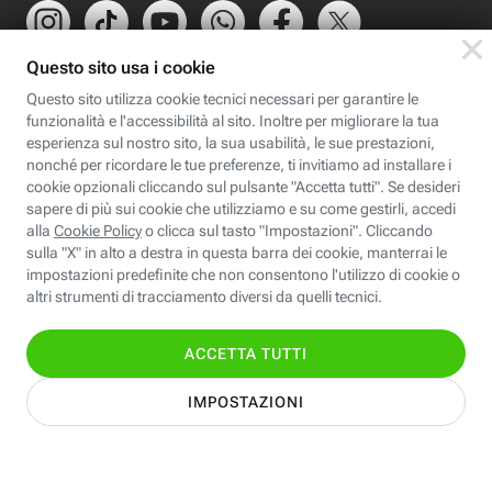
Scopri Fastweb
Chi siamo
Credits e note legali
Fastweb.it
Formazione
Fastweb Digital Academy
STEP FuturAbility District